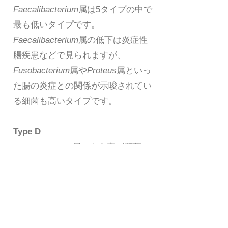
Faecalibacterium
属は5タイプの中で
最も低いタイプです。
Faecalibacterium
属の低下は炎症性
腸疾患などで見られますが、
Fusobacterium
属や
Proteus
属といっ
た腸の炎症との関係が示唆されてい
る細菌も高いタイプです。
Type D
Bifidobacterium
属の占有率が顕著に
高いタイプです。我々のこれまでの
経験からすると、少し
Bifidobacterium
属の占有率が高すぎ
るという印象もあります。また、上
述の
Streptococcus
属の占有率が5つ