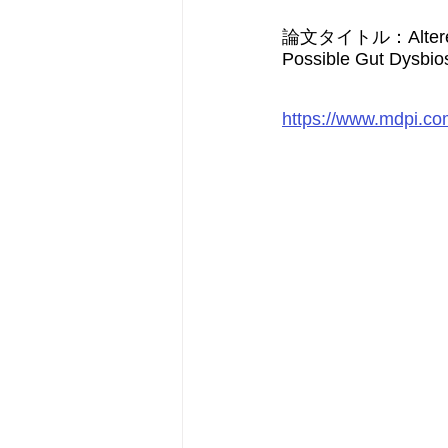
論文タイトル：Altered Fec
Possible Gut Dysbios
https://www.mdpi.c